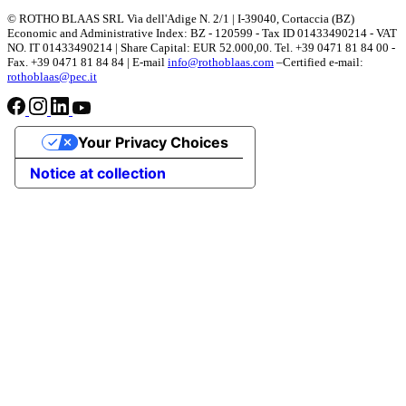
© ROTHO BLAAS SRL Via dell'Adige N. 2/1 | I-39040, Cortaccia (BZ)
Economic and Administrative Index: BZ - 120599 - Tax ID 01433490214 - VAT
NO. IT 01433490214 | Share Capital: EUR 52.000,00. Tel. +39 0471 81 84 00 -
Fax. +39 0471 81 84 84 | E-mail
info@rothoblaas.com
–Certified e-mail:
rothoblaas@pec.it
Your Privacy Choices
Notice at collection