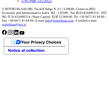
UNI PdR 125:2022
© ROTHO BLAAS SRL Via dell'Adige N. 2/1 | I-39040, Cortaccia (BZ)
Economic and Administrative Index: BZ - 120599 - Tax ID 01433490214 - VAT
NO. IT 01433490214 | Share Capital: EUR 52.000,00. Tel. +39 0471 81 84 00 -
Fax. +39 0471 81 84 84 | E-mail
info@rothoblaas.com
–Certified e-mail:
rothoblaas@pec.it
Your Privacy Choices
Notice at collection