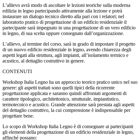
L’allievo avrà modo di ascoltare le lezioni teoriche sulla moderna
edilizia in legno partecipando attivamente alla lezione e potrà
instaurare un dialogo tecnico diretto alla pari con i relatori; nel
laboratorio pratico di progettazione di un edificio residenziale il
partecipante sarà impegnato in una progettazione di un vero edificio
in legno, di sua scelta oppure consegnato dall’organizzazione.
L’allievo, al termine del corso, sarà in grado di impostare il progetto
di un nuovo edificio residenziale in legno, avendo chiarezza degli
aspetti legati alla struttura, agli impianti, all’isolamento termico e
acustico, al dettaglio costruttivo in genere.
CONTENUTI
Workshop Italia Legno
ha un approccio teorico pratico unico nel suo
genere: gli aspetti trattati sono quelli tipici della ricorrente
progettazione applicata e saranno quindi affrontati argomenti di
carattere tipologico, architettonico, strutturale, impiantistico,
termotecnico e acustico. Grande attenzione sarà prestata agli aspetti
del dettaglio costruttivo, la cui comprensione è indispensabile per
progettare bene.
Lo scopo di
W
orkshop
I
talia
L
egno è di consegnare ai partecipanti
gli elementi della progettazione di un edificio residenziale in legno,
affinché possano: